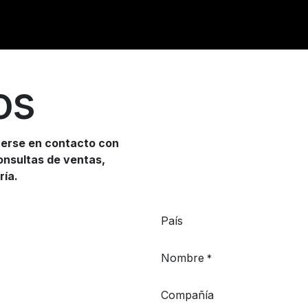
os
onerse en contacto con
onsultas de ventas,
ría.
País
Nombre
*
Compañía